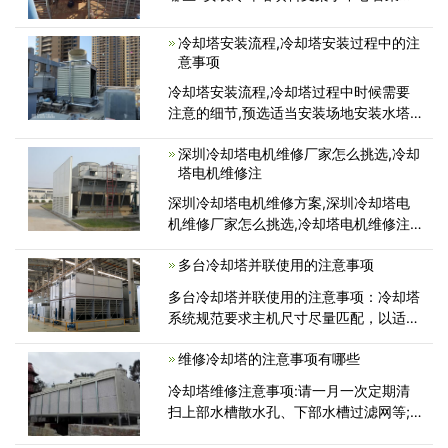
接，但必须确保水平垂直。查证各件串
好，可将所有螺丝收紧，然后安装冷却塔
冷却塔安装流程,冷却塔安装过程中的注
填料,安装冷却塔水槽及盆底将水槽安置
意事项
在中央基础上，水盆外围承于底框上，
冷却塔安装流程,冷却塔过程中时候需要
注意的细节,预选适当安装场地安装水塔
位置注意其负重及通风条件，冷却塔安装
深圳冷却塔电机维修厂家怎么挑选,冷却
过程中应注意防火，严禁在塔体及其邻近
塔电机维修注
使用电焊或气割等明火，也不允许在场人
员吸烟等。如动用明火，应采取相
深圳冷却塔电机维修方案,深圳冷却塔电
机维修厂家怎么挑选,冷却塔电机维修注
意事项都有哪些？今天冷却塔维修厂家带
多台冷却塔并联使用的注意事项
各位一起了解一下,维修冷却塔专用电
机，正常情况下应在维修后的一个月内使
多台冷却塔并联使用的注意事项：冷却塔
用。假如发现问题，应妥善处理...
系统规范要求主机尺寸尽量匹配，以适应
负载的变化，但此时连接冷凝器、水泵和
维修冷却塔的注意事项有哪些
冷却塔是很麻烦的。基于以上问题，设计
时要注意平衡问题，包括水位平衡和水量
冷却塔维修注意事项:请一月一次定期清
平衡。 联合取水法通常采取以下
扫上部水槽散水孔、下部水槽过滤网等;
运休时请松开皮带，送风机轴承部加油，