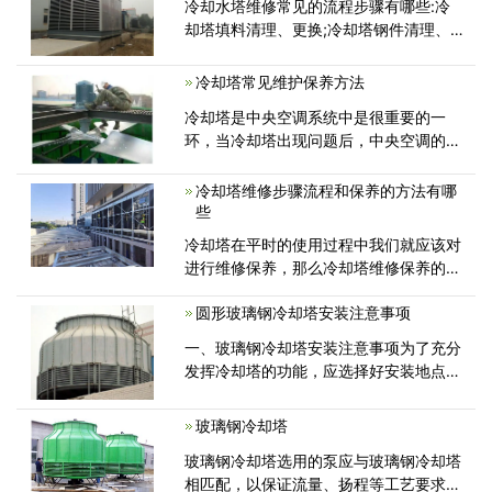
冷却水塔维修常见的流程步骤有哪些:冷
器)和散布水的冻结，
却塔填料清理、更换;冷却塔钢件清理、
防腐及更换;冷却塔玻璃钢件清理、修补
及更换;冷却塔风机、电机、减速机维护
冷却塔常见维护保养方法
保养及更换;冷却塔风机静平衡调节;
冷却塔是中央空调系统中是很重要的一
环，当冷却塔出现问题后，中央空调的正
常使用肯定会出现问题，冷却塔维修厂家
广东康明节能空调给大家介绍传统的冷却
冷却塔维修步骤流程和保养的方法有哪
塔常见维修和保养常识，其他的冷却塔的
些
相关知识，请咨询康明节能空调，一家
冷却塔在平时的使用过程中我们就应该对
进行维修保养，那么冷却塔维修保养的具
体步骤怎么做呢?广东康明节能空调小编
圆形玻璃钢冷却塔安装注意事项
已经为大家总结好了，接下面一起来看看
吧。
一、玻璃钢冷却塔安装注意事项为了充分
发挥冷却塔的功能，应选择好安装地点。
(1)应放在通风良好、清洁的地方2)冷却塔
排出的湿热空气不会再次吸入冷却塔...
玻璃钢冷却塔
玻璃钢冷却塔选用的泵应与玻璃钢冷却塔
相匹配，以保证流量、扬程等工艺要求。