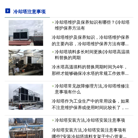
冷却塔注意事项
冷却塔维护及保养知识有哪些？(冷却塔
维护保养方法有
冷却塔维护及保养知识，冷却塔维护保养
的主要内容，冷却塔维护保养方法有哪
些，冷却塔维护：冷却塔维护过程分为三
冷却塔填料多长时间更换(冷却塔高温填
个阶段：停机后的清洁维护、启动前的检
料替换的周期
查调试、正式启动期间的检查检查。冷却
冷水塔高溫填料的替换周期时间为4年，
塔停机后的清洁.维护
那样才能够确保冷水塔的常规工作效率，
出現年限已久存在老化问题，一部分填充
冷却塔常见故障修理方法,冷却塔维修注
料已剥落，会导致冷水塔的换热作用降
意事项有什么
低。 接下来小编来讲一点有关冷却塔填
料替换时要需注意的事项。
冷却塔作为工业生产中的常用设备，如果
不注意维护保养或使用时间比较长了，就
容易出现各种各样的故障，常见的故障有
冷却塔安装方法,冷却塔安装注意事项
出水量温度过高、通风量不足、集水盘
(槽)中水位偏低、有明显的漂水现象、有
冷却塔安装方法,冷却塔安装注意事项有
明显的漂水现象、有明显的漂水
哪些?安装冷却塔填料支架于中心管束链