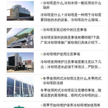
并盖好马达。冬季运休时的注意事项...
冷却塔是什么,冷却水塔一般应用在什么
场所
冷却塔是什么？冷却塔是一种用于冷却需
要回收的水的设备。冷却塔在什么领域使
用?冷却塔主要应用于空调冷却系统、制
冷却塔安装过程中的注意事项
冷系列、注塑、制革、发泡、发电、汽轮
机、铝型材加工、空压机、工业水冷等领
冷却塔安装时的留意事项有哪些呢?下面
域。应用最广泛的是空调
广东冷却塔维修厂家给我们具体介绍下冷
却塔安装时的需注意关键及其运用运用留
意的细节，环境选择有必要避免容易反映
冷却塔维护使用注意事项
防水，有必要装置在安稳的根底上...
冷却塔使用维护注意事项需要注意以下几
点：冷却塔进水必须干净清洁，严防安装
时有残留的鉄渣、污垢、杂物存在，以免
卡住布水器堵塞管道或堵塞喷头，对损坏
冬季使用闭式冷却塔注意什么,冬季闭式
的布水管，喷头应予更换，影响配水效果
冷却塔防冻措
及冲水淋水装置，如有上述情况应及时
冬季使用闭式冷却塔应注意哪些事项，随
着温度的逐渐降低，密闭式冷却塔的运行
防冻问题日益突出，可能冻坏换热管或冷
雨季节如何维护保养冷却塔增加使用寿
却塔其他部件。那么冬季闭式冷却塔防冻