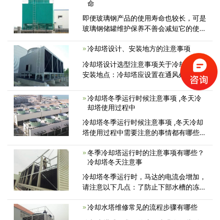
命
措施有哪些呢？
即便玻璃钢产品的使用寿命也较长，可是
玻璃钢储罐维护保养不善会减短它的使用
期限，并且在多雨季节对玻璃钢储罐的破
冷却塔设计、安装地方的注意事项
坏也是不可小觑的，今天冷却塔维修厂家
带大家了解一下维护保养冷却塔增加使用
冷却塔设计选型注意事项关于冷却塔设置
寿命的方法...
安装地点：冷却塔应设置在通风处。尽量
避免灰尘、酸性废气、高温废气和水蒸气
较多的地方。特别是吸入大量烟尘后，不
冷却塔冬季运行时候注意事项 ,冬天冷
仅冷却塔、管道等设备也会受到腐蚀...
却塔使用过程中
冷却塔冬季运行时候注意事项 ,冬天冷却
塔使用过程中需要注意的事情都有哪些：
冬季运行期间，电机电流将增加，请注意
冬季冷却塔运行时的注意事项有哪些？
以下几点。
冷却塔冬天注意事
冷却塔冬季运行时，马达的电流会增加，
请注意以下几点：了防止下部水槽的冻
结，请使用防冻电热器，散水水泵、配管
冷却水塔维修常见的流程步骤有哪些
使用加热器，并做好下部水槽水位的保温
工作，为了防止密闭式冷却塔铜管(散热