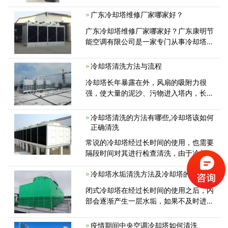
一。和冷却塔的防腐工作也是相辅相成
的。冷却塔的所有组件中需要清洗的组件
广东冷却塔维修厂家哪家好？
包括冷却塔喷头，冷却塔布水器。冷却塔
广东冷却塔维修厂家哪家好？广东康明节
布水管冷却塔收水器，冷却塔集
能空调有限公司是一家专门从事冷却塔维
修,节能改造公司各种圆形逆流冷却塔，
方形逆流低噪音冷却塔，方形横流低噪音
冷却塔清洗方法与流程
冷却塔，工业水塔，冷却塔配件，冷却塔
冷却塔长年暴露在外，风扇的吸附力很
电机，减速机，布水器，撒水管，喷头，
强，使大量的泥沙、污物进入塔内，长时
冷却塔
间运行会使冷却塔慢慢的降低散热能力，
布水器出水孔很容易堵塞，为保证冷却水
冷却塔清洗的方法有哪些,冷却塔该如何
系统的正常运行，建议对冷却塔进行定期
正确清洗
清洗。
常说的冷却塔经过长时间的使用，也需要
隔段时间对其进行检查清洗，由于冷却塔
经常暴露在室外，其风扇具有很强的吸附
冷却塔水垢清洗方法及冷却塔的范围
力，因此会导致许多的泥沙以及杂物被卷
入冷却塔的内部，长此以往必会导致其散
闭式冷却塔在经过长时间的使用之后，内
热能力的下降，那么冷却塔怎么清洗
部会逐渐产生一层水垢，如果不及时进行
清理，时间长了会对冷却塔本身运行造成
一些影响，如何清洗闭式冷却塔水垢呢?
疫情期间中央空调冷却塔如何清洗