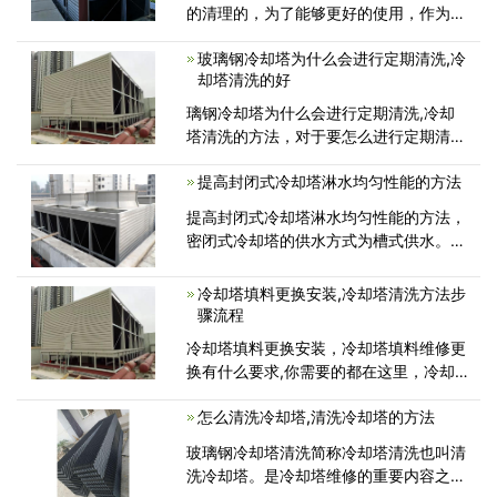
的清理的，为了能够更好的使用，作为冷
却塔维修厂家，关于玻璃钢冷却塔夏季是
玻璃钢冷却塔为什么会进行定期清洗,冷
如何清理的问题，有必要带大家一起学习
却塔清洗的好
一下
璃钢冷却塔为什么会进行定期清洗,冷却
塔清洗的方法，对于要怎么进行定期清洗
的问题，作为冷却塔维修厂家广东康明节
提高封闭式冷却塔淋水均匀性能的方法
能空调带大家共同了解一下具体定期冷却
塔清洗的好处有哪些!
提高封闭式冷却塔淋水均匀性能的方法，
密闭式冷却塔的供水方式为槽式供水。检
查进塔门，清理塔底的杂物和淤泥，检查
管道是否堵塞。用高压水清洗盆内的热沉
冷却塔填料更换安装,冷却塔清洗方法步
和土壤，并通过出水口排出污水...
骤流程
冷却塔填料更换安装，冷却塔填料维修更
换有什么要求,你需要的都在这里，冷却
塔填料的更换，需要在清除废旧冷却塔的
怎么清洗冷却塔,清洗冷却塔的方法
基础上，进行塔内清理清洁，依序科学铺
设新填料。新旧填料的更替施工，一般遵
玻璃钢冷却塔清洗简称冷却塔清洗也叫清
循以下步骤...
洗冷却塔。是冷却塔维修的重要内容之