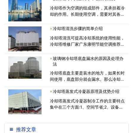
闭式冷却塔应用范围到底涉及到哪些地方
冷却塔作为空调的组成部件，其承担着冷
呢，具体清除水垢的方法有哪些呢？
却的作用。长期使用空调，需要对其各部
件进行相应的维护与保养，冷却塔当然也
不例外。如果长期不对冷却塔进行维护与
冷却塔清洗步骤的简单介绍
保养，将带来各方面的问题，例如冷却能
冷却塔清洗可提高冷却系统的使用性能，
力降低，运行噪音增大等等...
冷却塔维修厂家广东康明节能空调推荐起
码每6个月清洗冷却塔一回。冷却塔清洗
步骤有那些呢？今日就对冷却塔清洗步骤
玻璃钢冷却塔底盘漏水的原因及处理办
的做一个简单的介绍...
法
冷却塔底盘主要是装水的地方，如果长时
间使用，底盘部分就会漏水。那么冷却塔
底盘突然出现漏水的原因是什么?有什么
冷却塔蒸发式冷凝器原理及优势介绍
办法可以解决?1.冷却塔底盘经过长时间
的洗涤，板与经过水底盘的板之间的界面
冷却塔蒸发式冷凝器制冷工作的主要特点
处损坏。原因主要是在清洁冷却
集中在三个方面:1、空间节省;2、设备运
行费用低;3、能耗低。今天详细的介绍一
下蒸发式冷凝器作为常用的传热设备有哪
些特点...
推荐文章