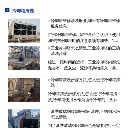
冷却塔清洗
冷却塔维修清洗服务,哪里有冷却塔维修
服务信息
广州冷却塔维修厂家带各位了认识下使用
和维护冷却塔时的注意事项有哪些。1.在
正式使用冷却塔之前，应彻底清除集水池
工业冷却塔怎么清洗,工业冷却塔的正确
循环系统管道中的杂物和污泥，防止赌
清洗步骤
塞。2.启动冷却塔时，应先启动风扇，然
经过一段时间的运行，工业冷却塔内部难
后泵送水。停止设备时，应先停止泵
免会有一些灰尘、泥沙等杂物落入，并进
入冷却水系统，降低冷却塔的散热能力，
冷却塔清洗步骤方法,怎么进行冷却塔清
影响设备的正常制冷工作。因此，我们需
洗
要掌握一定的清洗步骤。接下来，广州冷
却塔修理厂家就为大家详细介绍一下
冷却塔清洗步骤方法,怎么进行冷却塔清
洗,冷却塔使用水作为循环冷却剂，从系
统中吸收热量排放到大气中，对流散热、
夏季玻璃钢冷却塔如何清理,不锈钢水塔
辐射散热等原理，分散工业和冷却空调产
怎么清洗
生的馀热，降低水温的蒸发散热装置因
此，为了保证冷却塔的正常使用不能清
到了夏季玻璃钢冷却塔也是需要进行一定