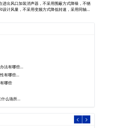
在进出风口加装消声器，不采用围蔽方式降噪，不牺
和设计风量，不采用变频方式降低转速，采用同轴多
技术，轻松实现敏感点低于50分贝;
办法有哪些…
性有哪些…
有哪些
在什么场所…