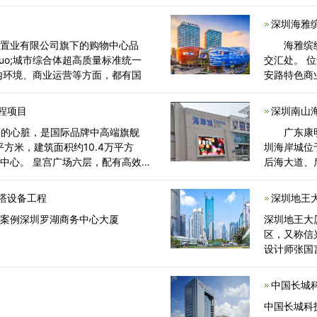
深圳海雅
业有限公司旗下的购物中心品
海雅缤纷城
dquo;城市综合体超高质量标准统一
交汇处。 
内环境、商业运营等方面，都有国
安路特色商
程项目
深圳南山
的心脏，是国际品牌中高端旗舰
广东康明
平方米，建筑面积约10.4万平方
圳海岸城位
中心。 皇宫广场六层，配有高效
后海大道、
塔设备工程
深圳地王
程案例深圳罗湖商务中心大厦
深圳地王大
区，又称信
设计师张国
筑组群，是
中国长城
中国长城科