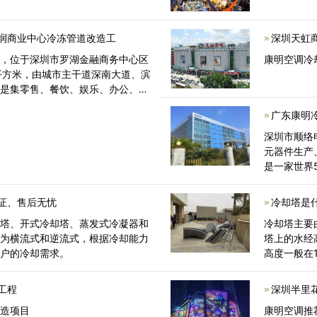
润商业中心冷冻管道改造工
深圳天虹
品，位于深圳市罗湖金融商务中心区
康明空调冷
万平方米，由城市主干道深南大道、滨
，是集零售、餐饮、娱乐、办公、酒
广东康明
深圳市顺络
元器件生产
是一家世界
证、售后无忧
冷却塔是
却塔、开式冷却塔、蒸发式冷凝器和
冷却塔主要
分为横流式和逆流式，根据冷却能力
塔上的水经
客户的冷却需求。
高度一般在
工程
深圳半里
改造项目
康明空调推