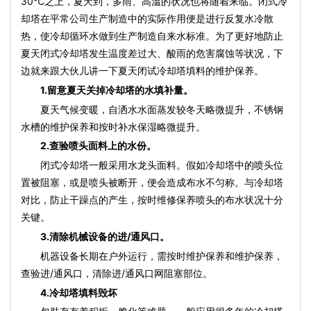
30℃之上，夏天到，多雨、高溫的状况也将随着来临。
闭式冷
却塔
在平常公司生产制造中的实际作用便是进行反复水冷散
热，使冷却循环水做到生产制造自来水标准。为了更好地防止
夏天
闭式冷却塔
发生温度差过大、酸雨的危害腐蚀等状况，下
边就来跟大伙儿讲一下夏天闭试
冷却塔填料
的维护保养。
1.留意夏天关掉冷却塔的水填补量。
夏天气候变暖，自洒水水面蒸发较冬天略微提升，不锈钢
水槽的维护保养和按时补水保湿略微提升。
2.查验喷头面料上的水份。
闭式冷却塔
一般采用水龙头面料。假如冷却塔中的喷头位
置被阻塞，或是喷头被断开，便会造成布水不匀称。与冷却塔
对比，防止干躁点的产生，按时维修保养喷头的布水状况十分
关键。
3.清除机械设备的进/通风口。
机器设备长期在户外运行，需按时维护保养和维护保养，
查验进/通风口，清除进/通风口网阻塞部位。
4.
冷却塔填料
毁坏