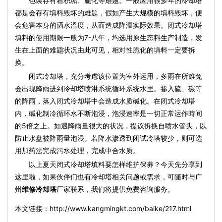
包裝存有着积垢、脆化等难题。一般应用很多年的冷却塔
都是会存有填料毁坏的难题，假如产生大规模的填料毁坏，便
会危害本身的洒水溫度，从而造成降温实际效果。闭式
冷却塔
填料
的使用期限一般为7-八年，均选用原生态料生产制造，发
生在上面的难题状况由此可见，相对性脆化的填料一定要拆
换。
闭式冷却塔
，充分考虑该位置为室外运用，多雨在所难免
会出现降雨进到冷却塔喷淋系统循环系统水里。掺入硫、碳等
的降雨，落入
闭式冷却塔
中会造成水质碱化。在
闭式冷却塔
内，碱化制冷循环水不断泡浸，泡浸速率是一切正常运作時间
的5倍之上。如遇降雨量很大的状况，提议拆换自喷水管头，以
防止水盘被降雨量泡浸。若降水渗透到闭试冷塔较少，则可选
用加药法完成污水处理，完成中合水质。
以上夏天闭式冷却塔填料要怎样维护保养？今天先分享到
这里啦，如果伙伴们也有冷却塔相关问题或需求，可随时与广
州
维修冷却塔
厂家联系，我们将提供免费咨询服务。
本文链接：http://www.kangmingkt.com/baike/217.html