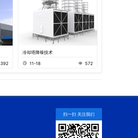
冷却塔降噪技术
200吨不锈钢
392
11-18
572
11-22
扫一扫 关注我们