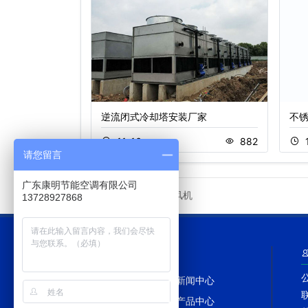
塔
逆流闭式冷却塔安装厂家
不
736
11-16
882
请您留言
广东康明节能空调有限公司
冷却塔风机
友情链接
13728927868
网站导航
网站首页
新闻中心
冷却塔百科
产品中心