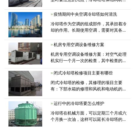
要稳定、坚固、耐腐蚀、装配配合准确。
冷却塔是一种长时间使用的设备，只有高
疫情期间中央空调冷却塔如何清洗
强度的材料，才能经受住考验。另外，冷
冷却塔作为空调的组成部件，其承担着冷
却塔价格费用通常也较高，
却的作用。长期使用空调，需要对其各部
件进行相应的维护与保养，冷却塔当然也
不例外。如果长期不对冷却塔进行维护与
机房专用空调设备维修方案
保养，将带来各方面的问题，例如冷却能
机房专用空调设备维修方案：对空气处理
力降低，运行噪音增大等等...
机实行一个月一次的检查，其中检查的项
目包括清洁风机的转动、轴承等部件是否
闭式冷却塔检修项目主要有哪些
完好没有破损;对于因为过滤器产生的噪
音和其他问题要及时清洁过滤器...
闭式冷却塔的检修，其修理的项目主要
有：下部水箱的修理和风机和电动机的修
理，经过长期运转，冷却水箱内由于空气
污染物质的大量存在，箱底堆积了一层污
运行中的冷却塔要怎么维护
泥，因此须进行清理
冷却塔在机械方面，可以定期三个月或六
个月换一次油，这样可以延长冷却塔的使
用寿命。冷却塔在使用的过程中要注意观
察，还要进行定期检查，一般冷却塔都会