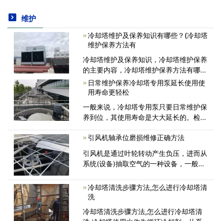
维护
冷却塔维护及保养知识有哪些？(冷却塔
维护保养方法有
冷却塔维护及保养知识，冷却塔维护保养
的主要内容，冷却塔维护保养方法有哪
些，冷却塔维护：冷却塔维护过程分为三
日常维护保养冷却塔专用泵延长使用使
个阶段：停机后的清洁维护、启动前的检
用寿命更轻松
查调试、正式启动期间的检查检查。冷却
一般来说，冷却塔专用泵只要日常维护保
塔停机后的清洁.维护
养到位，其使用寿命是大大延长的。检查
冷却塔减速机转动是否正常，如有异声，
引风机轴承位磨损维修正确方法
立即更换减速机轴承，查看风叶是否平均
分布有无松动。循环水蒸发后，会留下水
引风机是通过叶轮转动产生负压，进而从
中的溶解物，使水浓度增加，水被浓缩后
系统(设备)抽取空气的一种设备，一般安
装在锅炉尾端，用于抽取炉膛内的热烟
气。引风机广泛用于工厂、矿井、隧道、
冷却塔清洗步骤方法,怎么进行冷却塔清
冷却塔、车辆、船舶和建筑物的通风、排
洗
尘和冷却;锅炉和工业炉窑的通
冷却塔清洗步骤方法,怎么进行冷却塔清