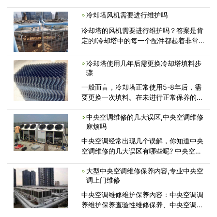
大家分享一下吧，冷却塔塔体结构材料要
冷却塔风机需要进行维护吗
稳定、坚固、耐腐蚀、装配配合准确。冷
却塔是一种长时间使用的设备，只有高强
冷却塔的风机需要进行维护吗？答案是肯
度的材料，才能经受住考验。另
定的!冷却塔中的每一个配件都起着非常
重要的作用，冷却塔提供空气散热的风
机。如果这个出了问题那我们的冷却塔肯
冷却塔使用几年后需更换冷却塔填料步
定会受到很大影响甚至无法降下温度从而
骤
影响生产。今天冷却塔维修厂
一般而言，冷却塔正常使用5-8年后，需
要更换一次填料。在未进行正常保养的情
况下，2-3年就须更换一次填料。如果出
中央空调维修的几大误区,中央空调维修
现结垢、下沉、老化等情况就应及时更
麻烦吗
换。冷却塔填料更换步骤接单介绍...
中央空调经常出现几个误解，你知道中央
空调维修的几大误区有哪些呢? 中央空调
维修的几大误区,中央空调维修麻烦吗?下
大型中央空调维修保养内容,专业中央空
面我们一起来看看吧...
调上门维修
中央空调维修维护保养內容：中央空调调
养维护保养查验性维修保养、中央空调清
洗保养、保护性维修保养、应急性检修...