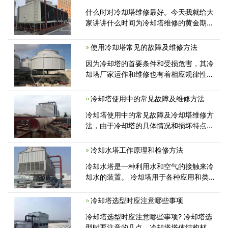
雨的危害腐蚀等状况，下边就来跟大伙儿
什么时对冷却塔维修最好。今天我就给大
讲一下夏天闭试冷却塔填料
家讲讲什么时间为冷却塔维修的黄金期。
在立春到5月份之前，都为维修冷却塔的
黄金期。冬季环境比较恶劣，而且冷却塔
使用冷却塔常见的故障及维修方法
多放置与外部。冬季对冷却塔的危害也比
因为冷却塔的首要条件和受损危害，其冷
较大，并且立春时期春暖花开，
却塔厂家运作和维修也有着相应规律性和
危害，冷却塔维修工序和工期安排上应注
意什么，今天冷却塔维修厂家带各位了解
冷却塔使用中的常见故障及维修方法
下使用冷却塔常见的故障及冷却塔维修方
冷却塔使用中的常见故障及冷却塔维修方
法有哪些。
法，由于冷却塔的具体情况和损坏特点，
冷却塔厂家的运行维护也有一定的规律和
特点,冷却塔维护过程及施工进度表应注
冷却水塔工作原理和检修方法
意以下几点：冷却塔热负荷为夏季，停塔
冷却水塔是一种利用水和空气的接触来冷
检修一般应在夏季到来前完成...
却水的装置。 冷却塔用于各种应用和类
型。 其中，中央空调系统中主要有逆流
式冷却水塔和横流式冷却水塔两种。 两
冷却塔选型时应注意哪些事项
种水塔的区别主要在于水流和气流的方
冷却塔选型时应注意哪些事项? 冷却塔选
向...
型时要注意的几点，冷却塔塔体结构材料