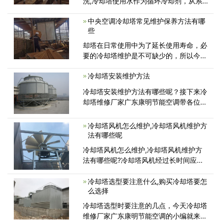
洗,冷却塔使用水作为循环冷却剂，从系
统中吸收热量排放到大气中，对流散热、
中央空调冷却塔常见维护保养方法有哪
辐射散热等原理，分散工业和冷却空调产
些
生的馀热，降低水温的蒸发散热装置因
此，为了保证冷却塔的正常使用不能清
却塔在日常使用中为了延长使用寿命，必
要的冷却塔维护是不可缺少的，所以今天
冷却塔维修厂家广东康明节能空调带各位
冷却塔安装维护方法
认识一下中央空调冷却塔常见保养方法
吧,冷却塔维修保养必须具备一定的专业
冷却塔安装维护方法有哪些呢？接下来冷
知识，因此在找中央空调冷却塔
却塔维修厂家广东康明节能空调带各位了
解下吧。)做好冷却塔部件及工作流程的
运转记载 玻璃钢冷却塔建造或装置竣工
冷却塔风机怎么维护,冷却塔风机维护方
投入运转时，设计单位或消费制造厂家应
法有哪些呢
提供凉水塔的全部特性数据
冷却塔风机怎么维护,冷却塔风机维护方
法有哪些呢?冷却塔风机经过长时间应用
并添加润滑脂。封闭式冷却塔风机的叶轮
叶片滚动是由髙速离心风机推动滚动，长
冷却塔选型要注意什么,购买冷却塔要怎
么选择
时间的应用，电动机的轴会导致缺油状
况，产生滚动不畅，冲突力扩大，导致
冷却塔选型时要注意的几点，今天冷却塔
维修厂家广东康明节能空调的小编就来跟