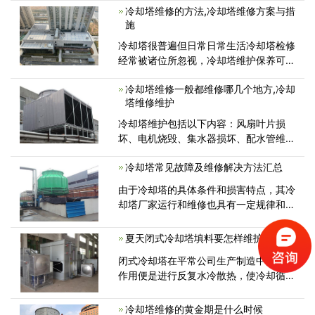
冷却塔维修的方法,冷却塔维修方案与措
施
冷却塔很普遍但日常日常生活冷却塔检修
经常被诸位所忽视，冷却塔维护保养可以
巨大地提高冷却塔应用限期，减少冷却塔
冷却塔维修一般都维修哪几个地方,冷却
检修頻率，提高冷却塔填充料，冷却塔减
塔维修维护
速器，冷却塔收滤水器的设备的使用期
限，减少开支。那么冷却塔维修的方法
冷却塔维护包括以下内容：风扇叶片损
坏、电机烧毁、集水器损坏、配水管维
护、喷嘴堵塞、填料清洁或更换、更换闭
冷却塔常见故障及维修解决方法汇总
路塔盘管、非旋转配水头、进气百叶窗损
坏 , 排水盘漏水。下面我将分析冷却塔不
由于冷却塔的具体条件和损害特点，其冷
同位置维修的典型问题...
却塔厂家运行和维修也具有一定规律和特
点，冷却塔使用中常见的故障及维修方法
有哪些呢？今天带各位了解一下
夏天闭式冷却塔填料要怎样维护保养？
闭式冷却塔在平常公司生产制造中的实际
作用便是进行反复水冷散热，使冷却循环
水做到生产制造自来水标准。为了更好地
防止夏天闭式冷却塔发生温度差过大、酸
冷却塔维修的黄金期是什么时候