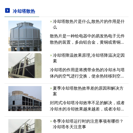
冷却塔散热
冷却塔散热片是什么,散热片的作用是什
么
散热片是一种给电器中的易发热电子元件
散热的装置，多由铝合金，黄铜或青铜做
成板状，片状，多片状等，如电脑中CPU
中央处理器要使用相当大的散热片，电视
冷却塔降温效果原理,冷却塔降温决定因
机中电源管，行管，功放器中的功放管都
素
要使用散热片。目前常用的散热片材质是
冷却塔的作用是将携带余热的冷却水与塔
体内的空气进行交换，使余热转移到空气
中，散发到大气中。 通用术语“冷却塔”用
夏季冷却塔散热效率差的原因和解决方
于描述直接(开路)和间接(闭路)冷却设
案
备。 虽然大多数人提出了“作为开放式直
接接触散热器的冷却塔”
封闭式冷却塔冷却效率不足的解决，或者
冷却水的冷却效果越来越差，或者冷却能
力完全丧失。 那么造成冷却塔散热效率
冬季冷却塔运行时的注意事项有哪些？
不足的原因有哪些呢? 冷却塔散热效率不
冷却塔冬天注意事
足的原因有哪些呢？闭式冷却塔冷却效率