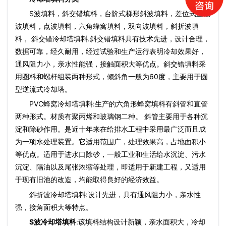
S波填料，斜交错填料，台阶式梯形斜波填料，差位式正弦
波填料，点波填料，六角蜂窝填料，双向波填料，斜折波填
料， 斜交错
冷却塔填料
.斜交错填料具有技术先进，设计合理，
数据可靠，经久耐用，经过试验和生产运行表明冷却效果好，
通风阻力小，亲水性能强，接触面积大等优点。斜交错填料采
用圈料和螺杆组装两种形式，倾斜角一般为60度，主要用于圆
型逆流式冷却塔。
PVC蜂窝
冷却塔填料
:生产的六角形蜂窝填料有斜管和直管
两种形式。材质有聚丙烯和玻璃钢二种。 斜管主要用于各种沉
淀和除砂作用。是近十年来在给排水工程中采用最广泛而且成
为一项水处理装置。它适用范围广，处理效果高，占地面积小
等优点。适用于进水口除砂，一般工业和生活给水沉淀、污水
沉淀、隔油以及尾张浓缩等处理，即适用于新建工程，又适用
于现有旧池的改造，均能取得良好的经济效益。
斜折波
冷却塔填料
:设计先进，具有通风阻力小，亲水性
强，接角面积大等特点。
S波
冷却塔填料
:该填料结构设计新颖，亲水面积大，冷却